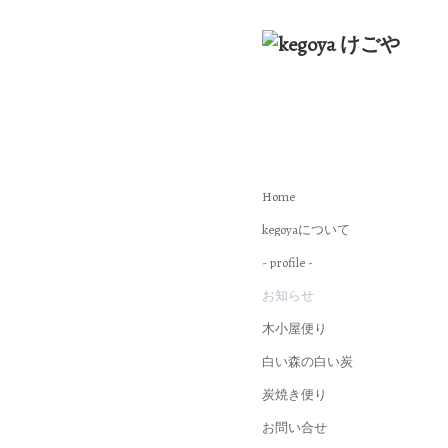
Home
kegoyaについて
- profile -
お知らせ
木小屋便り
白い森の白い炭
炭焼き便り
お問い合せ